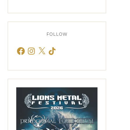
FOLLOW
Facebook
Instagram
X
TikTok