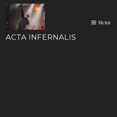
Skip
to
content
Menu
ACTA INFERNALIS