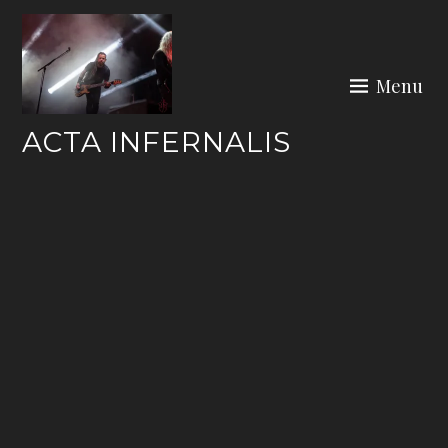
Skip
to
content
Menu
ACTA INFERNALIS