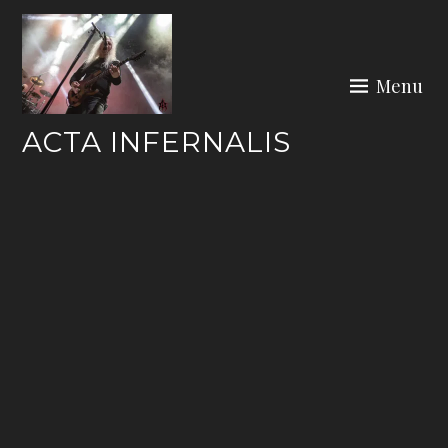
Skip
to
content
Menu
ACTA INFERNALIS