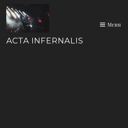
Skip
to
content
Menu
ACTA INFERNALIS