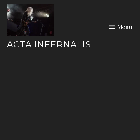
Skip
to
content
Menu
ACTA INFERNALIS