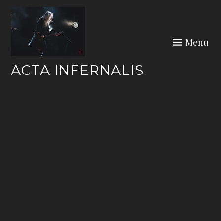
Skip
to
content
Menu
ACTA INFERNALIS