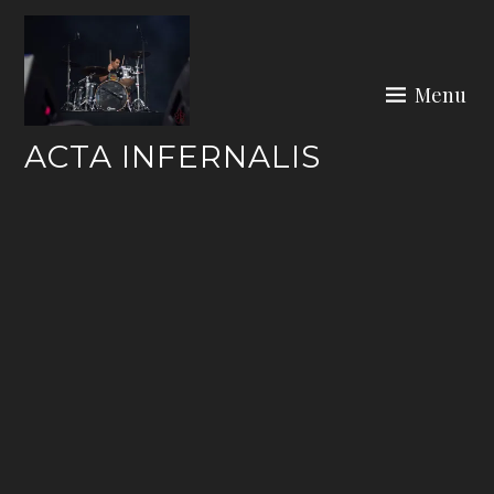
Skip
to
content
Menu
ACTA INFERNALIS