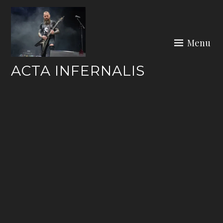
Skip
to
content
Menu
ACTA INFERNALIS