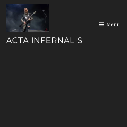
Skip
to
content
Menu
ACTA INFERNALIS