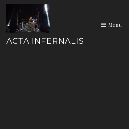
Skip
to
content
Menu
ACTA INFERNALIS