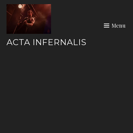
Skip
to
content
Menu
ACTA INFERNALIS