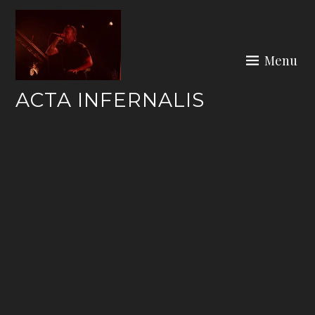
Skip
to
content
Menu
ACTA INFERNALIS