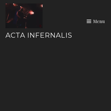
Skip
to
content
Menu
ACTA INFERNALIS