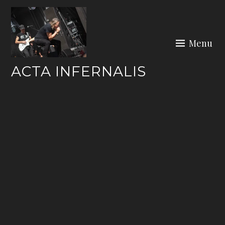
Skip
to
content
Menu
ACTA INFERNALIS