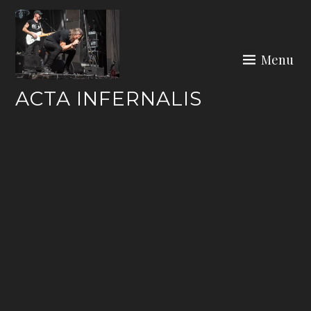
Skip
to
content
Menu
ACTA INFERNALIS