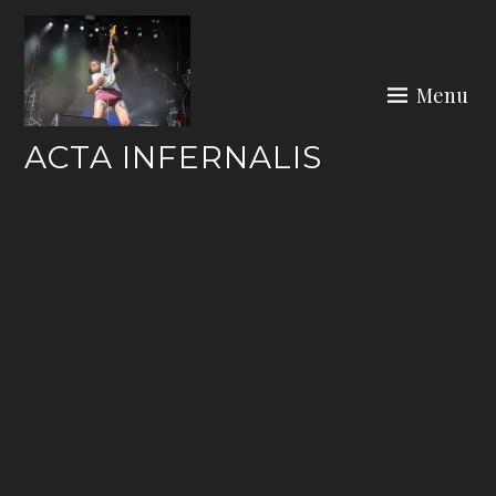
Skip
to
content
Menu
ACTA INFERNALIS