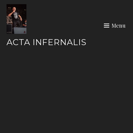
Skip
to
content
Menu
ACTA INFERNALIS