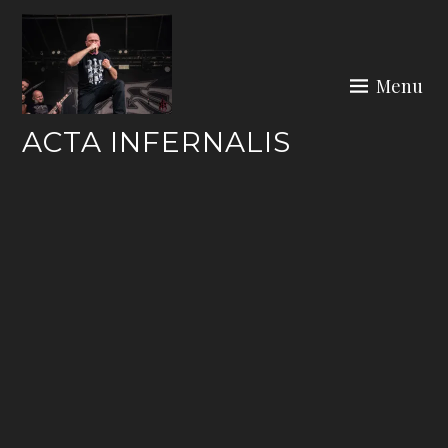
Skip
to
content
Menu
ACTA INFERNALIS