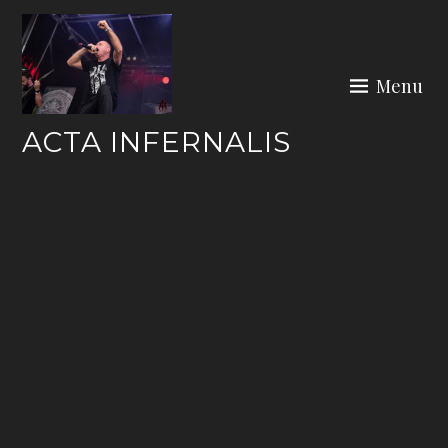
Skip
to
content
Menu
ACTA INFERNALIS