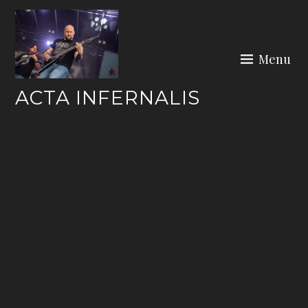
Skip
to
content
Menu
ACTA INFERNALIS