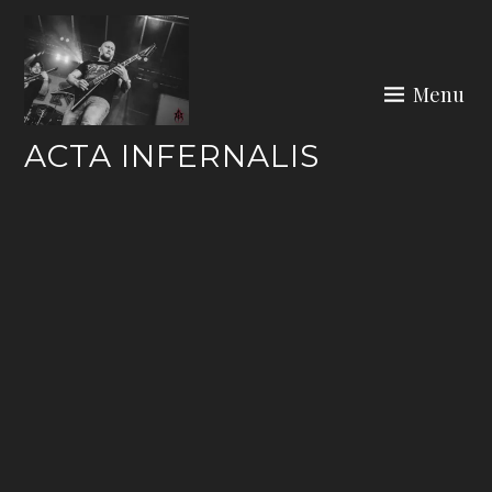
Skip
to
content
Menu
ACTA INFERNALIS