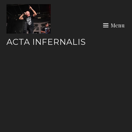
Skip
to
content
Menu
ACTA INFERNALIS