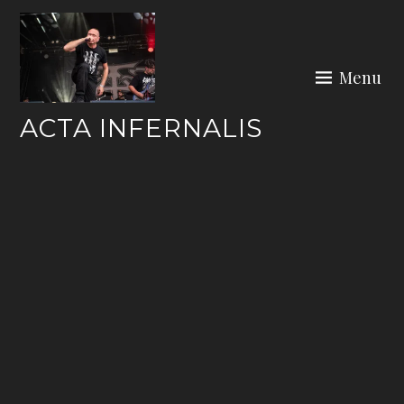
Skip
to
content
Menu
ACTA INFERNALIS