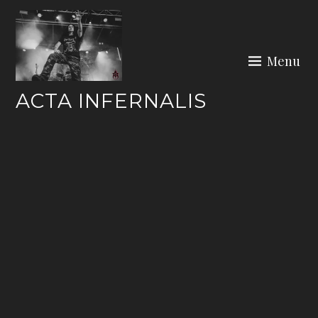
Skip
to
content
Menu
ACTA INFERNALIS