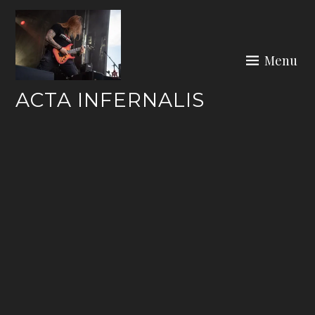
Skip
to
content
Menu
ACTA INFERNALIS