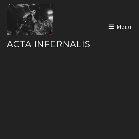
Skip
to
content
Menu
ACTA INFERNALIS