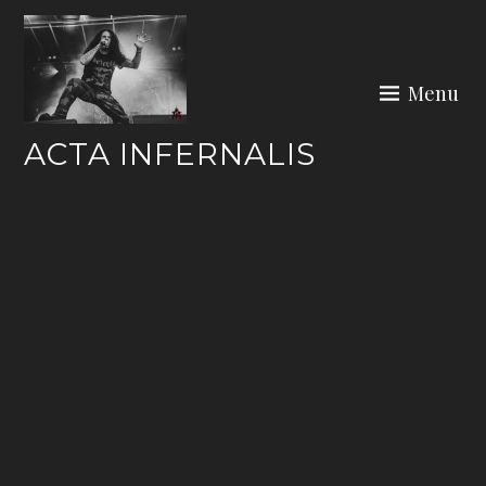
Skip
to
content
Menu
ACTA INFERNALIS