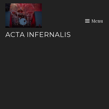
Skip
to
content
Menu
ACTA INFERNALIS