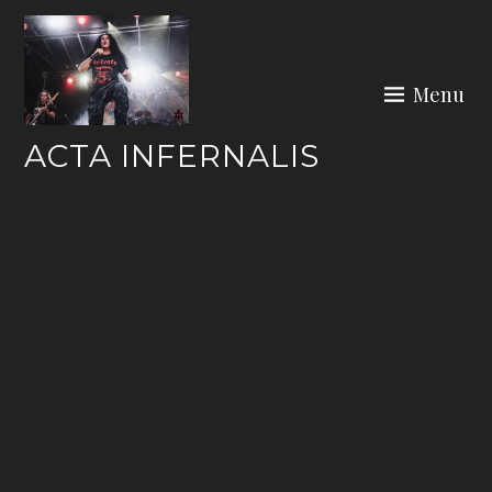
Skip
to
content
Menu
ACTA INFERNALIS