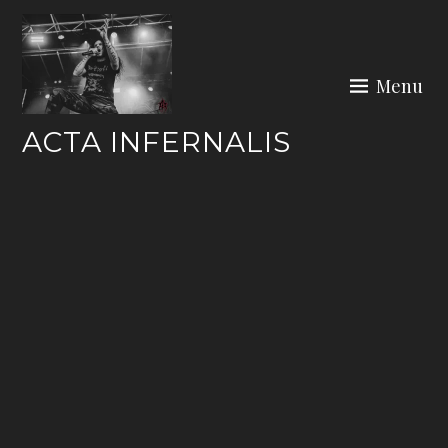
Skip
to
content
Menu
ACTA INFERNALIS