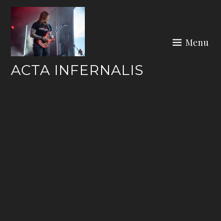
Skip
to
content
Menu
ACTA INFERNALIS