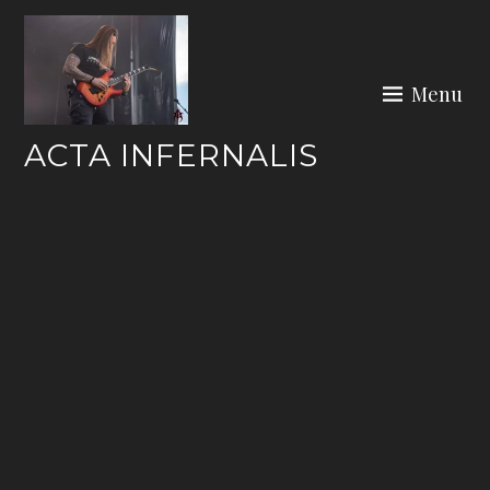
Skip
to
content
Menu
ACTA INFERNALIS