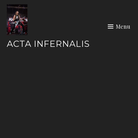
Skip
to
content
Menu
ACTA INFERNALIS