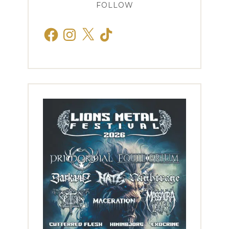
FOLLOW
Facebook
Instagram
X
TikTok