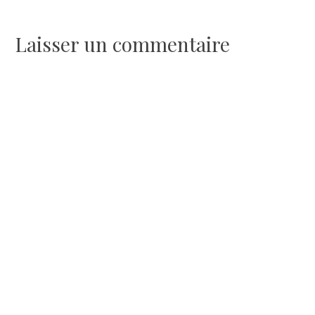
de
l’article
Laisser un commentaire