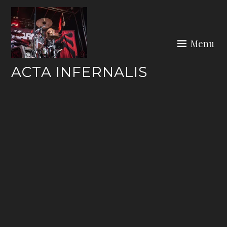
Skip
to
content
Menu
ACTA INFERNALIS