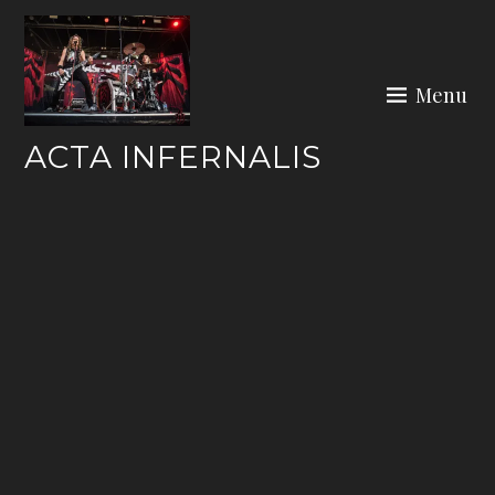
Skip
to
content
Menu
ACTA INFERNALIS