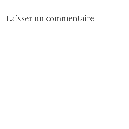
de
l’article
Laisser un commentaire