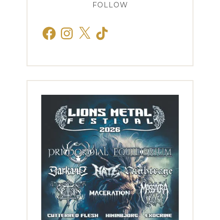
FOLLOW
Facebook
Instagram
X
TikTok