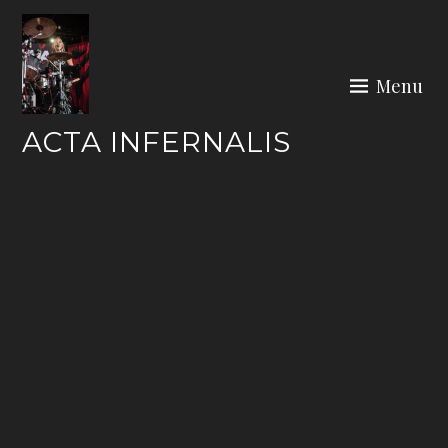
Skip
to
content
Menu
ACTA INFERNALIS