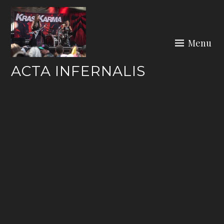
Skip
to
content
Menu
ACTA INFERNALIS