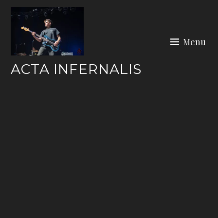
Skip
to
content
Menu
ACTA INFERNALIS