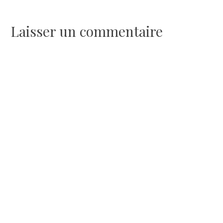
de
l’article
Laisser un commentaire