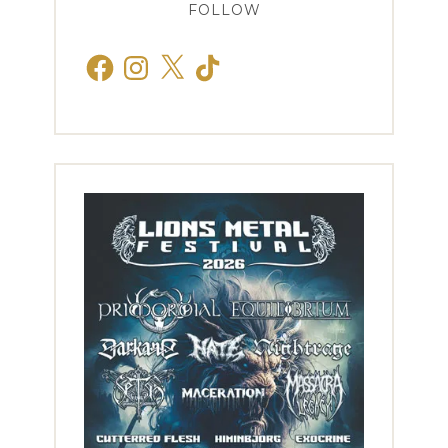
FOLLOW
Facebook
Instagram
X
TikTok