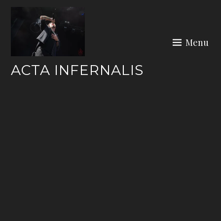
Skip
to
content
Menu
ACTA INFERNALIS