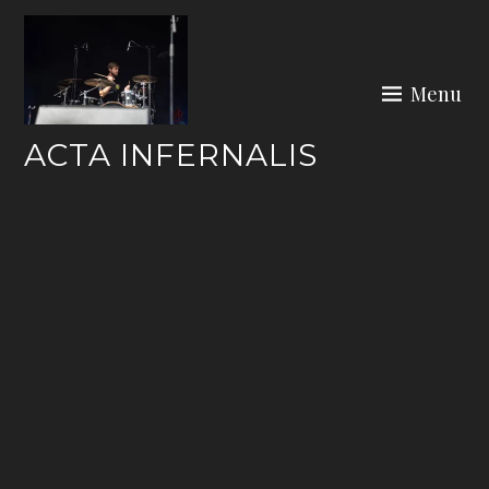
Skip
to
content
Menu
ACTA INFERNALIS