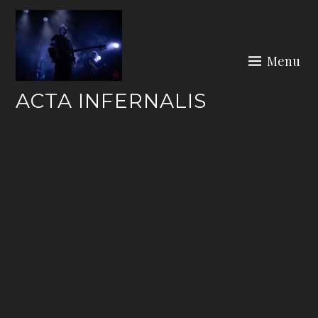
Skip
to
content
Menu
ACTA INFERNALIS