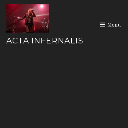
Skip
to
content
Menu
ACTA INFERNALIS