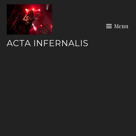
Skip
to
content
Menu
ACTA INFERNALIS