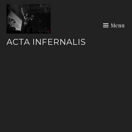
Skip
to
content
Menu
ACTA INFERNALIS