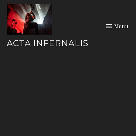
Skip
to
content
Menu
ACTA INFERNALIS