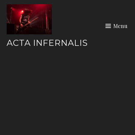
Skip
to
content
Menu
ACTA INFERNALIS