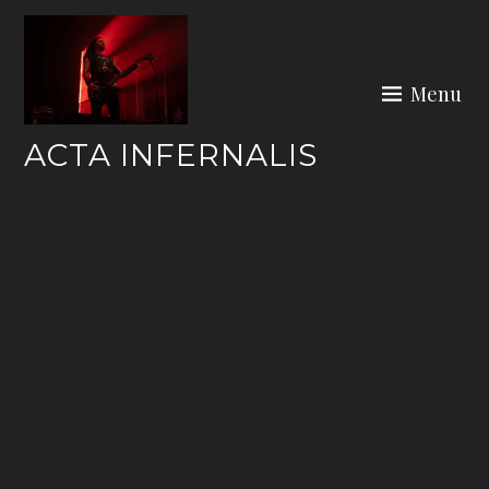
Skip
to
content
Menu
ACTA INFERNALIS