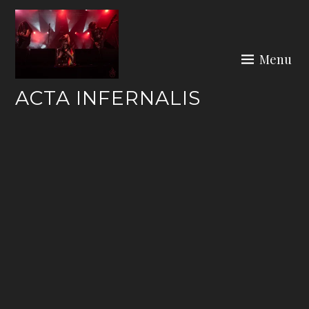
Skip
to
content
Menu
ACTA INFERNALIS